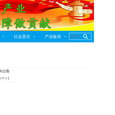
社会责任
产业板块
向公告
大
中
小
】